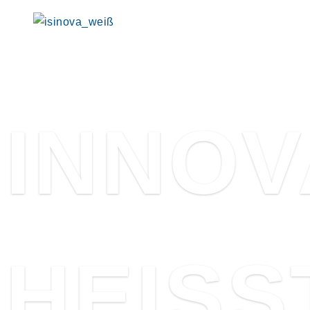
INNOV
HEISS